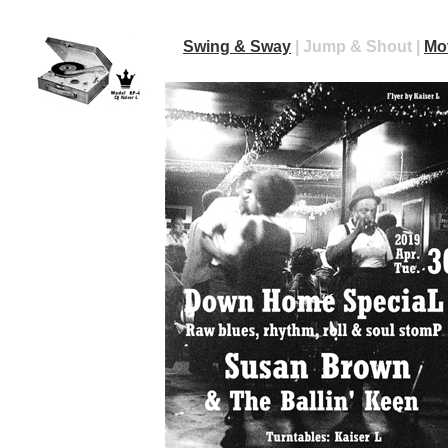
Swing & Sway
| Jump & Shout |
Mo